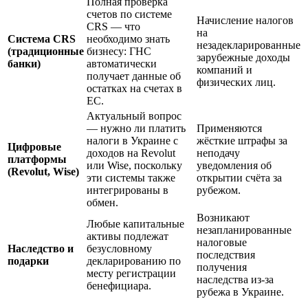
Полная проверка
счетов по системе
Начисление налогов
CRS — что
на
Система CRS
необходимо знать
незадекларированные
(традиционные
бизнесу: ГНС
зарубежные доходы
банки)
автоматически
компаний и
получает данные об
физических лиц.
остатках на счетах в
ЕС.
Актуальный вопрос
— нужно ли платить
Применяются
налоги в Украине с
жёсткие штрафы за
Цифровые
доходов на Revolut
неподачу
платформы
или Wise, поскольку
уведомления об
(Revolut, Wise)
эти системы также
открытии счёта за
интегрированы в
рубежом.
обмен.
Возникают
Любые капитальные
незапланированные
активы подлежат
налоговые
Наследство и
безусловному
последствия
подарки
декларированию по
получения
месту регистрации
наследства из-за
бенефициара.
рубежа в Украине.