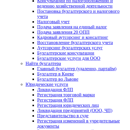
Консультации по налогообложению и
ведению хозяйственной деятельности
Постановка бухгалтерского и налогового
учета
Налоговый учет
Подача заявления на единый налог
Подача заявления 20 ОПП
Кадровый аутсорсинг и консалтинг
Восстановление бухгалтерского учета
Аутсорсинг бухгалтерских услуг
Бухгалтерские консультации
Бухгалтерские услуги для ООО
Найти бухгалтера
Главный бухгалтер (удаленно, партайм)
Бухгалтер в Киеве
Бухгалтер во Львове
Юридические услуги
Ликвидация ФЛП
Регистрация торговой марки
Регистрация ФЛП
Регистрация юридических лиц
Ликвидация предприятий (ООО, ЧП)
Представительство в суде
Регистрация изменений в учредительные
документы