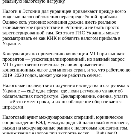
реальную налоговую нагрузку.
Налоги в Эстонии для украинцев привлекают прежде всего
моделью налогообложения нераспределённой прибыли.
Однако есть условие: компания должна иметь реальное
экономическое присутствие в Эстонии, а не быть просто
зарегистрированной там. Без этого ГНС Украины может
рассматривать её как КИК и облагать налогом прибыль в
Украине.
Консультация по применению конвенции MLI при выплате
процентов — узкоспециализированный, но важный запрос.
MLI существенно изменила условия применения
конвенционных льгот для многих стран, и то, что работало до
2019–2020 годов, может уже не работать сейчас.
Налоговые последствия получения наследства из-за рубежа в
Украине — ещё одна сфера, где люди регулярно узнают об
обязательствах постфактум. Декларирование, оценка, уплата
— всё это имеет сроки, и их несоблюдение оборачивается
штрафами.
Налоговый аудит международных операций, юридическое
сопровождение ВЭД, международный налоговый комплаенс,
выход на международные рынки с налоговым консалтингом,
минимизация налогов при экспорте услуг — BuhalteriO